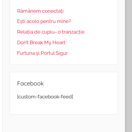
Rămânem conectați
Eşti acolo pentru mine?
Relația de cuplu- o tranzacție
Don’t Break My Heart
Furtuna și Portul Sigur
Facebook
[custom-facebook-feed]