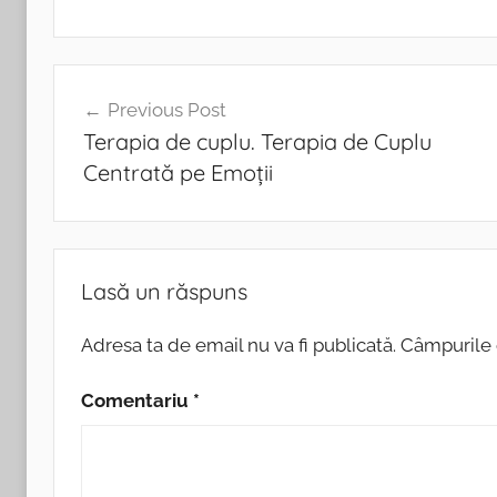
a
w
h
m
ar
c
itt
at
ai
ta
e
er
s
l
je
Navigare
b
A
a
Previous Post
în
o
p
z
Terapia de cuplu. Terapia de Cuplu
articole
Centrată pe Emoții
o
p
ă
k
Lasă un răspuns
Adresa ta de email nu va fi publicată.
Câmpurile 
Comentariu
*