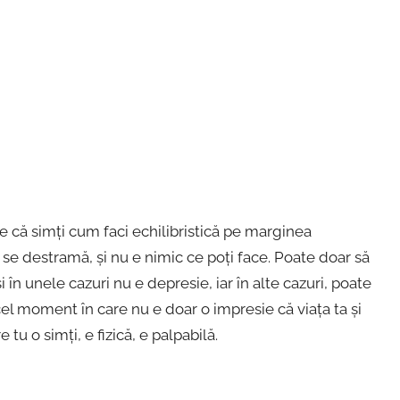
ate că simți cum faci echilibristică pe marginea
ă se destramă, și nu e nimic ce poți face. Poate doar să
uși în unele cazuri nu e depresie, iar în alte cazuri, poate
el moment în care nu e doar o impresie că viața ta și
tu o simți, e fizică, e palpabilă.