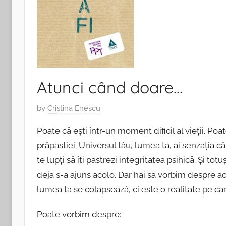
Atunci când doare…
P
by
Cristina Enescu
o
Poate că ești într-un moment dificil al vieții. Po
s
prăpastiei. Universul tău, lumea ta, ai senzația c
t
te lupți să îți păstrezi integritatea psihică. Și tot
e
d
deja s-a ajuns acolo. Dar hai să vorbim despre ac
o
lumea ta se colapsează, ci este o realitate pe care 
n
1
Poate vorbim despre: