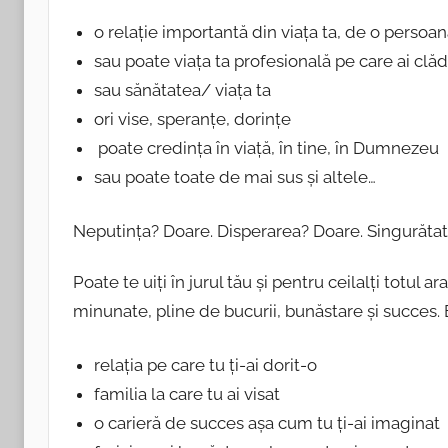
8
i
o relație importantă din viața ta, de o persoa
u
sau poate viața ta profesională pe care ai clăd
l
sau sănătatea/ viața ta
i
ori vise, speranțe, dorințe
e
poate credința în viață, în tine, în Dumnezeu
2
sau poate toate de mai sus și altele…
0
1
Neputința? Doare. Disperarea? Doare. Singurăta
9
Poate te uiți în jurul tău și pentru ceilalți totul ara
minunate, pline de bucurii, bunăstare și succ
relația pe care tu ți-ai dorit-o
familia la care tu ai visat
o carieră de succes așa cum tu ți-ai imaginat