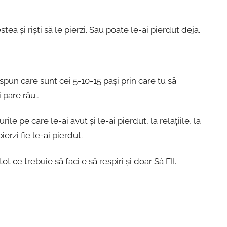
tea și riști să le pierzi. Sau poate le-ai pierdut deja.
 spun care sunt cei 5-10-15 pași prin care tu să
i pare rău…
ile pe care le-ai avut și le-ai pierdut, la relațiile, la
pierzi fie le-ai pierdut.
ot ce trebuie să faci e să respiri și doar Să FII.