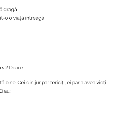
nă dragă
it-o o viață întreagă
tea? Doare.
tă bine. Cei din jur par fericiți, ei par a avea vieți
es. Ei au: