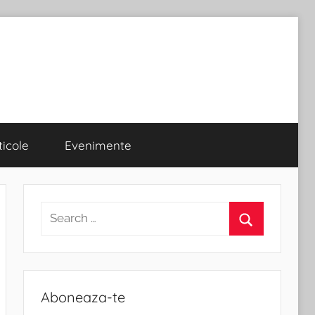
ticole
Evenimente
Search
for:
Search
Aboneaza-te