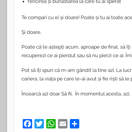
fericirea și bunăstarea la care tu ai sperat
Te compari cu ei și doare! Poate și tu ai toate aces
Și doare.
Poate că te aștepți acum, aproape de final, să îți
recuperezi ce ai pierdut sau să nu pierzi ce ai. Îm
Pot să îți spun că m-am gândit la tine azi. La lucrur
cariera, la viața pe care le-ai avut și fie riști să le 
Încearcă azi doar Să fii. În momentul acesta, azi, t
F
T
W
E
P