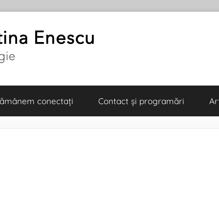
 Rămânem conectați
Contact și programări
Ar