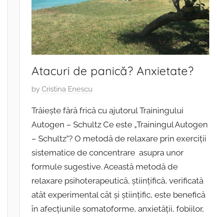
Atacuri de panică? Anxietate?
P
by
Cristina Enescu
o
Trăiește fără frică cu ajutorul Trainingului
s
Autogen – Schultz Ce este „Trainingul Autogen
t
– Schultz”? O metodă de relaxare prin exerciții
e
d
sistematice de concentrare asupra unor
o
formule sugestive. Această metodă de
n
relaxare psihoterapeutică, științifică, verificată
9
atât experimental cât și științific, este benefică
i
în afecțiunile somatoforme, anxietății, fobiilor,
u