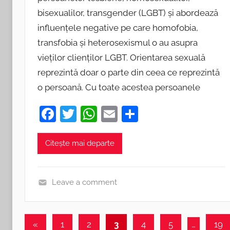
d
bisexualilor, transgender (LGBT) și abordează
o
influențele negative pe care homofobia,
n
transfobia și heterosexismul o au asupra
2
vieților clienților LGBT. Orientarea sexuală
1
reprezintă doar o parte din ceea ce reprezintă
m
o persoană. Cu toate acestea persoanele
a
i
F
T
W
E
P
2
a
w
h
m
ar
0
c
itt
at
ai
ta
Citește mai departe
1
e
er
s
l
je
8
b
A
a
Leave a comment
o
p
z
B
o
p
ă
l
Navigare
o
Previous
«
1
2
3
4
5
…
19
k