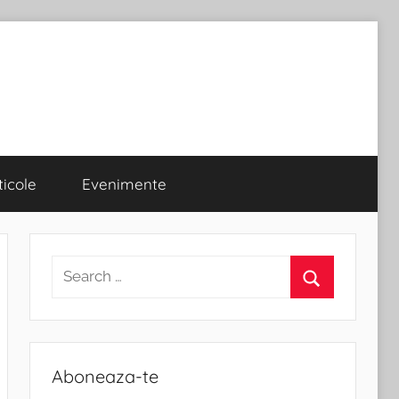
ticole
Evenimente
Search
for:
Search
Aboneaza-te