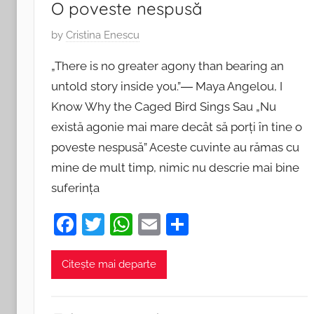
O poveste nespusă
P
by
Cristina Enescu
o
„There is no greater agony than bearing an
s
untold story inside you.”― Maya Angelou, I
t
Know Why the Caged Bird Sings Sau „Nu
e
d
există agonie mai mare decât să porţi în tine o
o
poveste nespusă” Aceste cuvinte au rămas cu
n
mine de mult timp, nimic nu descrie mai bine
2
suferinţa
6
n
F
T
W
E
P
o
a
w
h
m
ar
i
c
itt
at
ai
ta
Citește mai departe
e
e
er
s
l
je
m
b
A
a
b