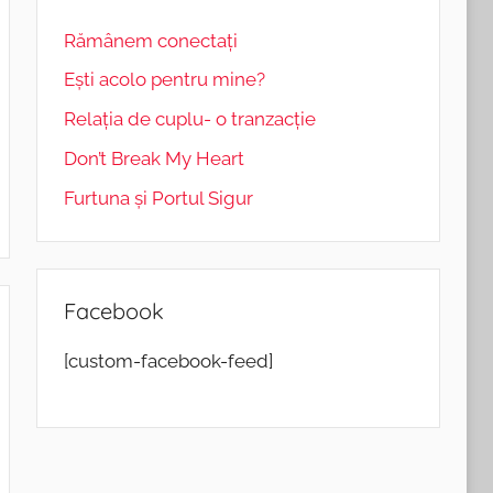
Rămânem conectați
Eşti acolo pentru mine?
Relația de cuplu- o tranzacție
Don’t Break My Heart
Furtuna și Portul Sigur
Facebook
[custom-facebook-feed]