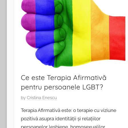
Ce este Terapia Afirmativă
pentru persoanele LGBT?
P
by
Cristina Enescu
o
Terapia Afirmativă este: o terapie cu viziune
s
pozitivă asupra identității și relațiilor
t
persoanelor lesbiene, homosexualilor,
e