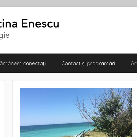
 Rămânem conectați
Contact și programări
Ar