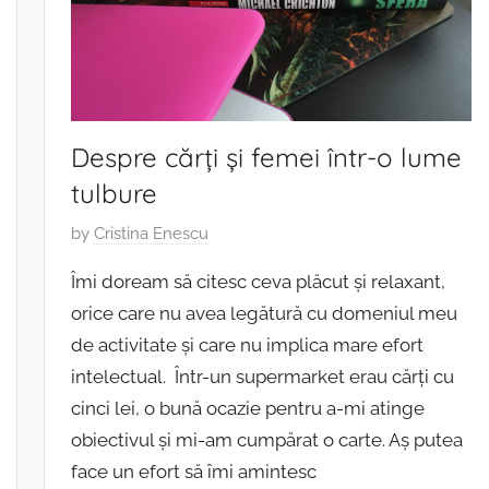
e
Despre cărţi şi femei într-o lume
tulbure
P
by
Cristina Enescu
o
Îmi doream să citesc ceva plăcut şi relaxant,
s
orice care nu avea legătură cu domeniul meu
t
de activitate şi care nu implica mare efort
e
d
intelectual. Într-un supermarket erau cărţi cu
o
cinci lei, o bună ocazie pentru a-mi atinge
n
obiectivul și mi-am cumpărat o carte. Aş putea
1
face un efort să îmi amintesc